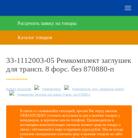
Расценить заявку на товары
33-1112003-05 Ремкомплект заглушек
для трансп. 8 форс. без 870880-п
Каталог продукции
Ремкомплекты
Ремкомплекты топл. аппаратуры КамАЗ
Ремкомплект заглушек для трансп. 8 форс. без 870880-п
В связи со сложившейся ситуацией, просим Вас перед заказом
ОБЯЗАТЕЛЬНО уточнять актуальность цен и наличие товаров у
менеджеров, в переписке или по телефону. Производители и
поставщики комплектующих ежечасно меняют цены на товары в
связи с обстановкой в мире и падением курса рубля. Мы не всегда
успеваем своевременно изменить цену и наличие товаров на сайте.