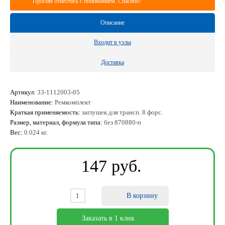
Просим отнестись с пониманием. Спасибо!
Описание
Входит в узлы
Доставка
Артикул:
33-1112003-05
Наименование:
Ремкомплект
Краткая применяемость:
заглушек для трансп. 8 форс.
Размер, материал, формула типа:
без 870880-п
Вес:
0.024 кг.
147
ру
б
.
В корзину
Заказать в 1 клик