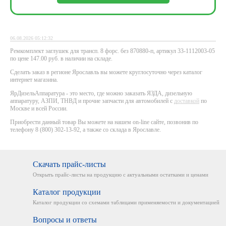
06.08.2026 05:12:32
Ремкомплект заглушек для трансп. 8 форс. без 870880-п, артикул 33-1112003-05
по цене 147.00 руб. в наличии на складе.
Сделать заказ в регионе Ярославль вы можете круглосуточно через каталог
интернет магазина.
ЯрДизельАппаратура - это место, где можно заказать ЯЗДА, дизельную
аппаратуру, АЗПИ, ТНВД и прочие запчасти для автомобилей с
доставкой
по
Москве и всей России.
Приобрести данный товар Вы можете на нашем on-line сайте, позвонив по
телефону 8 (800) 302-13-92, а также со склада в Ярославле.
Скачать прайс-листы
Открыть прайс-листы на
продукцию с актуальными
остатками и ценами
Каталог продукции
Каталог продукции со схемами
таблицами применяемости
и документацией
Вопросы и ответы