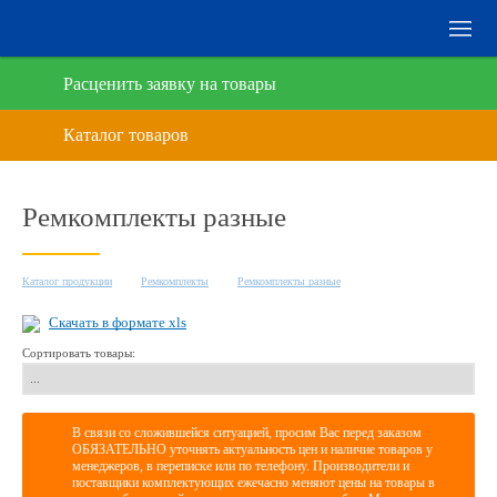
Расценить заявку на товары
Ремкомплекты разные
Каталог продукции
Ремкомплекты
Ремкомплекты разные
Скачать в формате xls
Сортировать товары:
В связи со сложившейся ситуацией, просим Вас перед заказом
ОБЯЗАТЕЛЬНО уточнять актуальность цен и наличие товаров у
менеджеров, в переписке или по телефону. Производители и
поставщики комплектующих ежечасно меняют цены на товары в