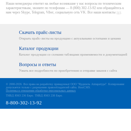
Наши менеджеры ответят на любые возникшие у вас вопросы по техническим
характеристикам, звоните по телефонам — 8 (800) 302-13-92 или обращайтесь к
нам через Skype, Telegram, Viber, социальную сеть VK. Все наши контакты
тут
.
Скачать прайс-листы
Открыть прайс-листы на
продукцию с актуальными
остатками и ценами
Каталог продукции
Каталог продукции со схемами
таблицами применяемости
и документацией
Вопросы и ответы
Узнать все подробности
по приобретению и отправке
заказов с сайта
© 2000-2026. Все права на разработку принадлежат ООО "Ярдизель Аппаратура". Копирование
допускается только с разрешения правообладателей сайта.
HostCMS
.
Политика в отношении обработки персональных данных
ТНВД ЯМЗ 236 Евро
.
ТНВД ЯМЗ 238 Евро
.
8-800-302-13-92
МЫ ИСПОЛЬЗУЕМ ФАЙЛЫ COOKIE
Чтобы улучшить работу сайта и предоставить Вам больше возможностей мы используем
файлы cookie.
Продолжая использовать сайт вы соглашаетесь с
условиями использования
файлов
cookie.