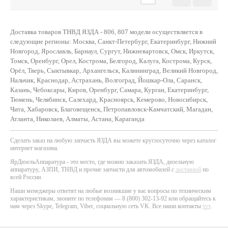
Доставка товаров ТНВД ЯЗДА - 806, 807 модели осуществляется в
следующие регионы: Москва, Санкт-Петербург, Екатеринбург, Нижний
Новгород, Ярославль, Барнаул, Сургут, Нижневартовск, Омск, Иркутск,
Томск, Оренбург, Орел, Кострома, Белгород, Калуга, Кострома, Курск,
Орёл, Тверь, Сыктывкар, Архангельск, Калининград, Великий Новгород,
Нальчик, Краснодар, Астрахань, Волгоград, Йошкар-Ола, Саранск,
Казань, Чебоксары, Киров, Оренбург, Самара, Курган, Екатеринбург,
Тюмень, Челябинск, Салехард, Красноярск, Кемерово, Новосибирск,
Чита, Хабаровск, Благовещенск, Петропавловск-Камчатский, Магадан,
Атланта, Николаев, Алматы, Астана, Караганда
Сделать заказ на любую запчасть ЯЗДА вы можете круглосуточно через каталог
интернет магазина.
ЯрДизельАппаратура - это место, где можно заказать ЯЗДА, дизельную
аппаратуру, АЗПИ, ТНВД и прочие запчасти для автомобилей с
доставкой
по
всей России.
Наши менеджеры ответят на любые возникшие у вас вопросы по техническим
характеристикам, звоните по телефонам — 8 (800) 302-13-92 или обращайтесь к
нам через Skype, Telegram, Viber, социальную сеть VK. Все наши контакты
тут
.