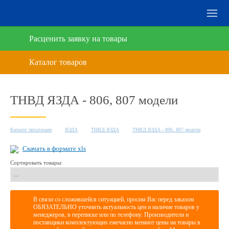
Расценить заявку на товары
ТНВД ЯЗДА - 806, 807 модели
Каталог продукции
ЯЗДА
ТНВД ЯЗДА
ТНВД ЯЗДА - 806, 807 модели
Скачать в формате xls
Сортировать товары:
В связи со сложившейся ситуацией, просим Вас перед заказом
ОБЯЗАТЕЛЬНО уточнять актуальность цен и наличие товаров у
менеджеров, в переписке или по телефону. Производители и
поставщики комплектующих ежечасно меняют цены на товары в