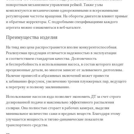
поворотным механизмом управления рейкой. Также узлы
комплектуются механическими однорежимными и всережимными
регуляторами частоты вращения. На обороты двигателя влияют прямые
и обратные корректоры. С подробными спецификациями каждого
агрегата можно ознакомиться в веб-каталоге.
Преимущества изделия
На тнвд ямз цена распространяется вполне конкурентоспособная.
Реализуемая продукция отличается надежностью в эксплуатации
и соответствием стандартам качества. Долговечность
и бесперебойность в использовании насоса, в состав которого входят
прецизионные детали, во многом зависит от заливаемого дизтоплива.
Наличие примесей и абразивных включений может привести
к забиванию форсунок, увеличению трения плунжерных пар, ведущего
к перегреву и полному заклиниванию.
Использование насосов язда позволяет экономить ДТ за счет строго
дозированной подачи и максимально эффективного распыления
солярки. Она полностью сгорает в рабочих камерах, выделяя
минимальное количество сажи и вредных веществ. Благодаря этому
улучшается мощность и тягово-динамические показатели
транспортного средства.