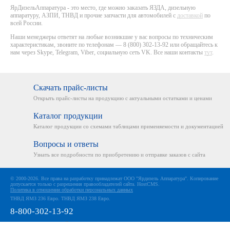
ЯрДизельАппаратура - это место, где можно заказать ЯЗДА, дизельную
аппаратуру, АЗПИ, ТНВД и прочие запчасти для автомобилей с
доставкой
по
всей России.
Наши менеджеры ответят на любые возникшие у вас вопросы по техническим
характеристикам, звоните по телефонам — 8 (800) 302-13-92 или обращайтесь к
нам через Skype, Telegram, Viber, социальную сеть VK. Все наши контакты
тут
.
Скачать прайс-листы
Открыть прайс-листы на
продукцию с актуальными
остатками и ценами
Каталог продукции
Каталог продукции со схемами
таблицами применяемости
и документацией
Вопросы и ответы
Узнать все подробности
по приобретению и отправке
заказов с сайта
© 2000-2026. Все права на разработку принадлежат ООО "Ярдизель Аппаратура". Копирование
допускается только с разрешения правообладателей сайта.
HostCMS
.
Политика в отношении обработки персональных данных
ТНВД ЯМЗ 236 Евро
.
ТНВД ЯМЗ 238 Евро
.
8-800-302-13-92
МЫ ИСПОЛЬЗУЕМ ФАЙЛЫ COOKIE