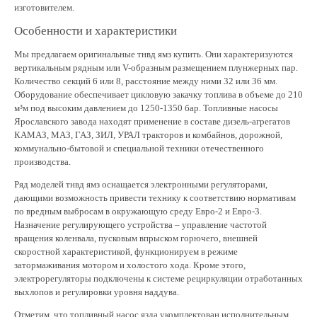
изготовителем.
Особенности и характеристики
Мы предлагаем оригинальные тнвд ямз купить. Они характеризуются
вертикальным рядным или V-образным размещением плунжерных пар.
Количество секций 6 или 8, расстояние между ними 32 или 36 мм.
Оборудование обеспечивает цикловую закачку топлива в объеме до 210
м³м под высоким давлением до 1250-1350 бар. Топливные насосы
Ярославского завода находят применение в составе дизель-агрегатов
КАМАЗ, МАЗ, ГАЗ, ЗИЛ, УРАЛ тракторов и комбайнов, дорожной,
коммунально-бытовой и специальной техники отечественного
производства.
Ряд моделей тнвд ямз оснащается электронными регуляторами,
дающими возможность привести технику к соответствию нормативам
по вредным выбросам в окружающую среду Евро-2 и Евро-3.
Назначение регулирующего устройства – управление частотой
вращения коленвала, пусковым впрыском горючего, внешней
скоростной характеристикой, функционируем в режиме
затормаживания мотором и холостого хода. Кроме этого,
электрорегуляторы подключены к системе рециркуляции отработанных
выхлопов и регулировки уровня наддува.
Отметим, что топливный насос язда укомплектован исполнительным