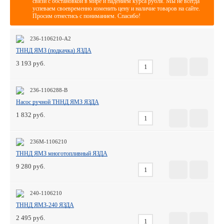
связи с обстановкой в мире и падением курса рубля. Мы не всегда
успеваем своевременно изменить цену и наличие товаров на сайте.
Просим отнестись с пониманием. Спасибо!
236-1106210-А2
ТННД ЯМЗ (подкачка) ЯЗДА
3 193
236-1106288-В
Насос ручной ТННД ЯМЗ ЯЗДА
1 832
236М-1106210
ТННД ЯМЗ многотопливный ЯЗДА
9 280
240-1106210
ТННД ЯМЗ-240 ЯЗДА
2 495