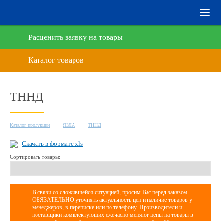
Расценить заявку на товары
ТННД
Каталог продукции
ЯЗДА
ТННД
Скачать в формате xls
Сортировать товары:
В связи со сложившейся ситуацией, просим Вас перед заказом
ОБЯЗАТЕЛЬНО уточнять актуальность цен и наличие товаров у
менеджеров, в переписке или по телефону. Производители и
поставщики комплектующих ежечасно меняют цены на товары в