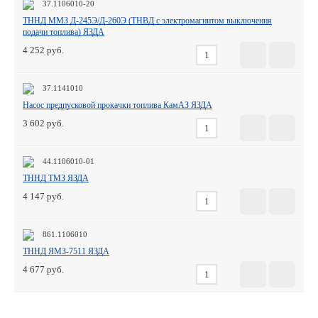
37.1106010-20
ТННД ММЗ Д-245Э/Д-260Э (ТНВД с электромагнитом выключения
подачи топлива) ЯЗДА
4 252
37.1141010
Насос предпусковой прокачки топлива КамАЗ ЯЗДА
3 602
44.1106010-01
ТННД ТМЗ ЯЗДА
4 147
861.1106010
ТННД ЯМЗ-7511 ЯЗДА
4 677