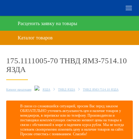
Расценить заявку на товары
175.1111005-70 ТНВД ЯМЗ-7514.10
ЯЗДА
Каталог продукции
ЯЗДА
ТНВД ЯЗДА
ТНВД ЯМЗ-7514.10 ЯЗДА
В связи со сложившейся ситуацией, просим Вас перед заказом
ОБЯЗАТЕЛЬНО уточнять актуальность цен и наличие товаров у
менеджеров, в переписке или по телефону. Производители и
поставщики комплектующих ежечасно меняют цены на товары в
связи с обстановкой в мире и падением курса рубля. Мы не всегда
успеваем своевременно изменить цену и наличие товаров на сайте.
Просим отнестись с пониманием. Спасибо!