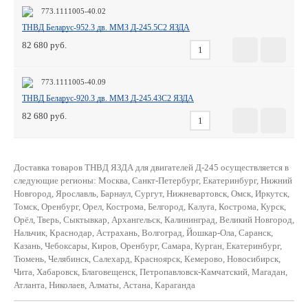
773.1111005-40.02
ТНВД Беларус-952.3 дв. ММЗ Д-245.5С2 ЯЗДА
82 680
773.1111005-40.09
ТНВД Беларус-920.3 дв. ММЗ Д-245.43С2 ЯЗДА
82 680
Доставка товаров ТНВД ЯЗДА для двигателей Д-245 осуществляется в
следующие регионы: Москва, Санкт-Петербург, Екатеринбург, Нижний
Новгород, Ярославль, Барнаул, Сургут, Нижневартовск, Омск, Иркутск,
Томск, Оренбург, Орел, Кострома, Белгород, Калуга, Кострома, Курск,
Орёл, Тверь, Сыктывкар, Архангельск, Калининград, Великий Новгород,
Нальчик, Краснодар, Астрахань, Волгоград, Йошкар-Ола, Саранск,
Казань, Чебоксары, Киров, Оренбург, Самара, Курган, Екатеринбург,
Тюмень, Челябинск, Салехард, Красноярск, Кемерово, Новосибирск,
Чита, Хабаровск, Благовещенск, Петропавловск-Камчатский, Магадан,
Атланта, Николаев, Алматы, Астана, Караганда