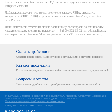
Сделать заказ на любую запчасть ЯЗДА вы можете круглосуточно через каталог
интернет магазина.
ЯрДизельАппаратура - это место, где можно заказать ЯЗДА, дизельную
аппаратуру, АЗПИ, ТНВД и прочие запчасти для автомобилей с
доставкой
по
всей России.
Наши менеджеры ответят на любые возникшие у вас вопросы по техническим
характеристикам, звоните по телефонам — 8 (800) 302-13-92 или обращайтесь к
нам через Skype, Telegram, Viber, социальную сеть VK. Все наши контакты
тут
.
Скачать прайс-листы
Открыть прайс-листы на
продукцию с актуальными
остатками и ценами
Каталог продукции
Каталог продукции со схемами
таблицами применяемости
и документацией
Вопросы и ответы
Узнать все подробности
по приобретению и отправке
заказов с сайта
© 2000-2026. Все права на разработку принадлежат ООО "Ярдизель Аппаратура". Копирование
допускается только с разрешения правообладателей сайта.
HostCMS
.
Политика в отношении обработки персональных данных
ТНВД ЯМЗ 236 Евро
.
ТНВД ЯМЗ 238 Евро
.
8-800-302-13-92