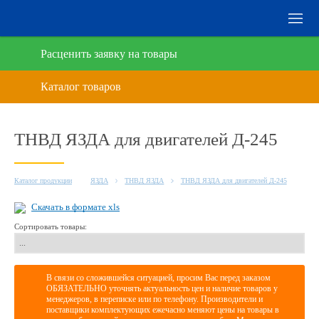
Расценить заявку на товары
ТНВД ЯЗДА для двигателей Д-245
Каталог продукции
ЯЗДА
ТНВД ЯЗДА
ТНВД ЯЗДА для двигателей Д-245
Скачать в формате xls
Сортировать товары:
В связи со сложившейся ситуацией, просим Вас перед заказом
ОБЯЗАТЕЛЬНО уточнять актуальность цен и наличие товаров у
менеджеров, в переписке или по телефону. Производители и
поставщики комплектующих ежечасно меняют цены на товары в