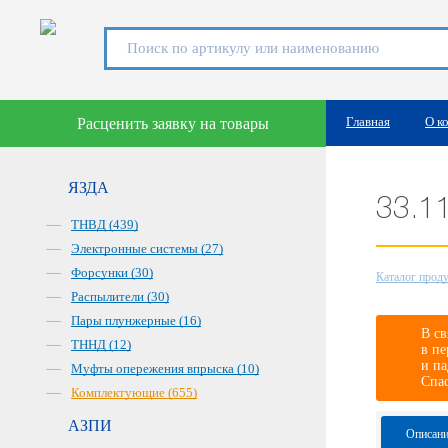
Главная
О к
Расценить заявку на товары
ЯЗДА
33.1
ТНВД (439)
Электронные системы (27)
Форсунки (30)
Каталог прод
Распылители (30)
Пары плунжерные (16)
В св
ТННД (12)
в пе
и па
Муфты опережения впрыска (10)
Спа
Комплектующие (655)
АЗПИ
Описани