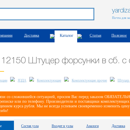
yardi
Почта для з
омпании
Доставка
Статьи
Полезное
Каталог
112150 Штуцер форсунки в сб. 
укции
ЯЗДА
Комплектующие
Комплектующие прочие
Штуцер 
язи со сложившейся ситуацией, просим Вас перед заказом ОБЯЗАТЕЛЬНО
реписке или по телефону. Производители и поставщики комплектующих е
дением курса рубля. Мы не всегда успеваем своевременно изменить цену
сибо!
е
Состав узла
Входит в узлы
Аналоги
Доставка