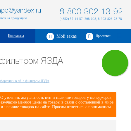
zapp@yandex.ru
8-800-302-13-92
аявок на продукцию
(4852) 57-14-57, 208-098, 8-903-828-78-78
Контакты
Мой заказ
Ярославль
с фильтром ЯЗДА
форсунки в сб. с фильтром ЯЗДА
 уточнять актуальность цен и наличие товаров у менеджеров,
жечасно меняют цены на товары в связи с обстановкой в мире
 и наличие товаров на сайте. Просим отнестись с пониманием.