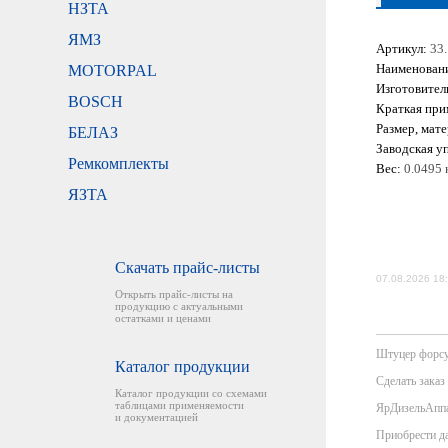
НЗТА
ЯМЗ
Артикул:
33
Наименован
MOTORPAL
Изготовител
BOSCH
Краткая при
Размер, мате
БЕЛАЗ
Заводская уп
Ремкомплекты
Вес:
0.0495 к
ЯЗТА
Скачать прайс-листы
07.08.2026 18
Открыть прайс-листы на
продукцию с актуальными
остатками и ценами
Штуцер форсун
Каталог продукции
Сделать заказ
Каталог продукции со схемами
таблицами применяемости
ЯрДизельАппар
и документацией
Приобрести да