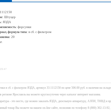
.1112150
ие:
Штуцер
ь:
ЯЗДА
меняемость:
форсунки
риал, формула типа:
в сб. с фильтром
аковка:
20
г.
:29:47
ки в сб. с фильтром ЯЗДА, артикул 33.1112150 по цене 506.00 руб. в наличии на складе
 в регионе Ярославль вы можете круглосуточно через каталог интернет магазина.
атура - это место, где можно заказать ЯЗДА, дизельную аппаратуру, АЗПИ, ТНВД и пр
нный товар Вы можете на нашем on-line сайте, позвонив по телефону 8 (800) 302-13-92, 