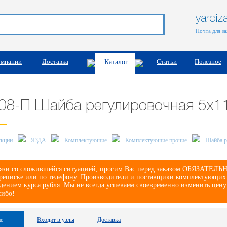
yardi
Почта для з
омпании
Доставка
Статьи
Полезное
Каталог
08-П Шайба регулировочная 5х1
укции
ЯЗДА
Комплектующие
Комплектующие прочие
Шайба р
язи со сложившейся ситуацией, просим Вас перед заказом ОБЯЗАТЕЛЬНО
реписке или по телефону. Производители и поставщики комплектующих е
дением курса рубля. Мы не всегда успеваем своевременно изменить цену
сибо!
е
Входит в узлы
Доставка