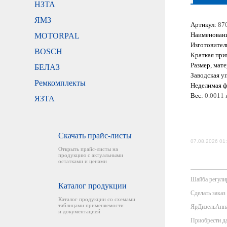
НЗТА
ЯМЗ
Артикул:
87
Наименован
MOTORPAL
Изготовител
BOSCH
Краткая при
Размер, мате
БЕЛАЗ
Заводская уп
Ремкомплекты
Неделимая ф
Вес:
0.0011 к
ЯЗТА
Скачать прайс-листы
07.08.2026 01
Открыть прайс-листы на
продукцию с актуальными
остатками и ценами
Шайба регулир
Каталог продукции
Сделать заказ
Каталог продукции со схемами
таблицами применяемости
ЯрДизельАппар
и документацией
Приобрести да