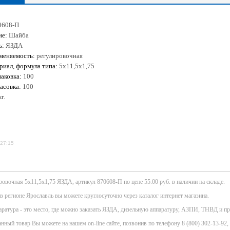
0608-П
ие:
Шайба
ь:
ЯЗДА
меняемость:
регулировочная
риал, формула типа:
5х11,5х1,75
аковка:
100
асовка:
100
г.
:27:15
овочная 5х11,5х1,75 ЯЗДА, артикул 870608-П по цене 55.00 руб. в наличии на складе.
 в регионе Ярославль вы можете круглосуточно через каталог интернет магазина.
атура - это место, где можно заказать ЯЗДА, дизельную аппаратуру, АЗПИ, ТНВД и пр
нный товар Вы можете на нашем on-line сайте, позвонив по телефону 8 (800) 302-13-92, 