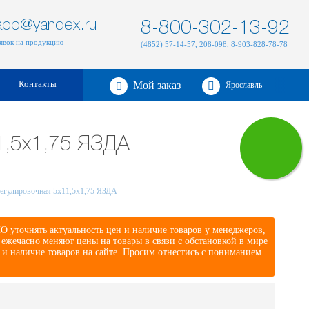
zapp@yandex.ru
8-800-302-13-92
аявок на продукцию
(4852) 57-14-57, 208-098, 8-903-828-78-78
Контакты
Мой заказ
Ярославль
1,5х1,75 ЯЗДА
егулировочная 5х11,5х1,75 ЯЗДА
 уточнять актуальность цен и наличие товаров у менеджеров,
жечасно меняют цены на товары в связи с обстановкой в мире
 и наличие товаров на сайте. Просим отнестись с пониманием.