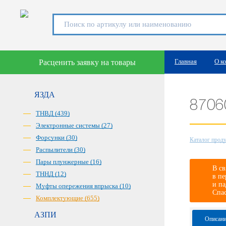
Главная
О к
Расценить заявку на товары
ЯЗДА
8706
ТНВД (439)
Электронные системы (27)
Форсунки (30)
Каталог прод
Распылители (30)
Пары плунжерные (16)
В св
ТННД (12)
в пе
и па
Муфты опережения впрыска (10)
Спа
Комплектующие (655)
АЗПИ
Описани