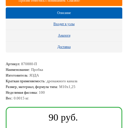
Просим отнестись с пониманием. Спасибо!
Описание
Входит в узлы
Аналоги
Доставка
Артикул:
870880-П
Наименование:
Пробка
Изготовитель:
ЯЗДА
Краткая применяемость:
дренажного канала
Размер, материал, формула типа:
М10х1,25
Неделимая фасовка:
100
Вес:
0.0015 кг.
90
ру
б
.