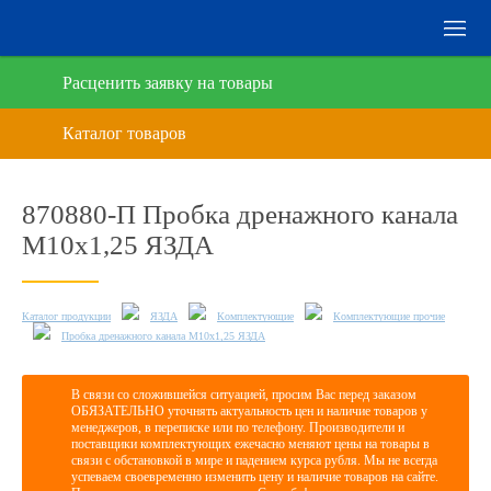
Расценить заявку на товары
870880-П Пробка дренажного канала
М10х1,25 ЯЗДА
Каталог продукции
ЯЗДА
Комплектующие
Комплектующие прочие
Пробка дренажного канала М10х1,25 ЯЗДА
В связи со сложившейся ситуацией, просим Вас перед заказом
ОБЯЗАТЕЛЬНО уточнять актуальность цен и наличие товаров у
менеджеров, в переписке или по телефону. Производители и
поставщики комплектующих ежечасно меняют цены на товары в
связи с обстановкой в мире и падением курса рубля. Мы не всегда
успеваем своевременно изменить цену и наличие товаров на сайте.