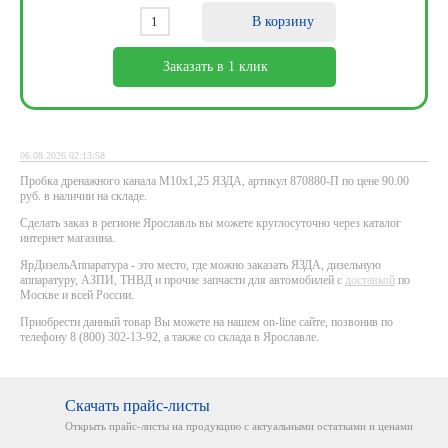
В корзину
Заказать в 1 клик
06.08.2026 02:13:58
Пробка дренажного канала М10х1,25 ЯЗДА, артикул 870880-П по цене 90.00
руб. в наличии на складе.
Сделать заказ в регионе Ярославль вы можете круглосуточно через каталог
интернет магазина.
ЯрДизельАппаратура - это место, где можно заказать ЯЗДА, дизельную
аппаратуру, АЗПИ, ТНВД и прочие запчасти для автомобилей с
доставкой
по
Москве и всей России.
Приобрести данный товар Вы можете на нашем on-line сайте, позвонив по
телефону 8 (800) 302-13-92, а также со склада в Ярославле.
Скачать прайс-листы
Открыть прайс-листы на
продукцию с актуальными
остатками и ценами