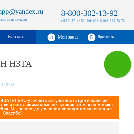
zapp@yandex.ru
8-800-302-13-92
аявок на продукцию
(4852) 57-14-57, 208-098, 8-903-828-78-78
Контакты
Мой заказ
Ярославль
ТН НЗТА
УТН НЗТА
БЯЗАТЕЛЬНО уточнять актуальность цен и наличие
ители и поставщики комплектующих ежечасно меняют
рубля. Мы не всегда успеваем своевременно изменить
. Спасибо!