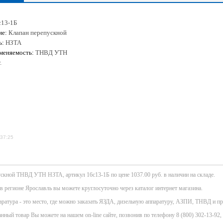
с13-1Б
ие:
Клапан перепускной
ь:
НЗТА
меняемость:
ТНВД УТН
.
:37:25
скной ТНВД УТН НЗТА, артикул 16с13-1Б по цене 1037.00 руб. в наличии на складе.
 в регионе Ярославль вы можете круглосуточно через каталог интернет магазина.
атура - это место, где можно заказать ЯЗДА, дизельную аппаратуру, АЗПИ, ТНВД и пр
нный товар Вы можете на нашем on-line сайте, позвонив по телефону 8 (800) 302-13-92, 