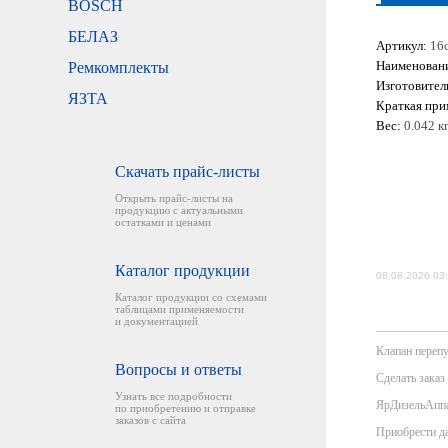
BOSCH
БЕЛАЗ
Артикул:
16
Наименован
Ремкомплекты
Изготовител
ЯЗТА
Краткая при
Вес:
0.042 кг
Скачать прайс-листы
Открыть прайс-листы на
продукцию с актуальными
остатками и ценами
Каталог продукции
08.08.2026 03
Каталог продукции со схемами
таблицами применяемости
и документацией
Клапан перепу
Вопросы и ответы
Сделать заказ
Узнать все подробности
ЯрДизельАппар
по приобретению и отправке
заказов с сайта
Приобрести да