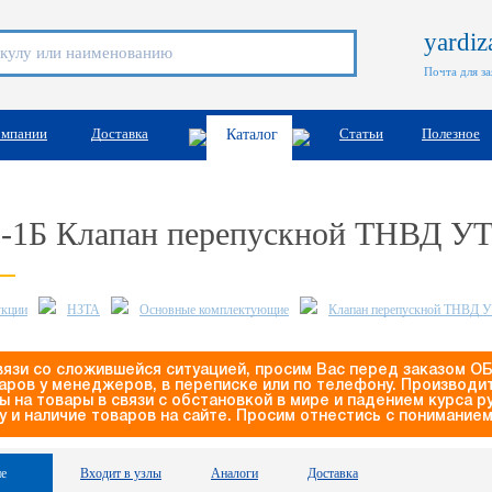
yardi
Почта для з
омпании
Доставка
Статьи
Полезное
Каталог
3-1Б Клапан перепускной ТНВД У
укции
НЗТА
Основные комплектующие
Клапан перепускной ТНВД 
вязи со сложившейся ситуацией, просим Вас перед заказом О
аров у менеджеров, в переписке или по телефону. Производ
ы на товары в связи с обстановкой в мире и падением курса 
у и наличие товаров на сайте. Просим отнестись с пониманием
е
Входит в узлы
Аналоги
Доставка