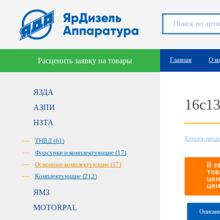
Главная
О к
Расценить заявку на товары
ЯЗДА
16с1
АЗПИ
НЗТА
Каталог прод
ТНВД (61)
Форсунки и комплектующие (17)
Основные комплектующие (17)
В с
тов
Комплектующие (212)
цен
цен
ЯМЗ
MOTORPAL
Описани