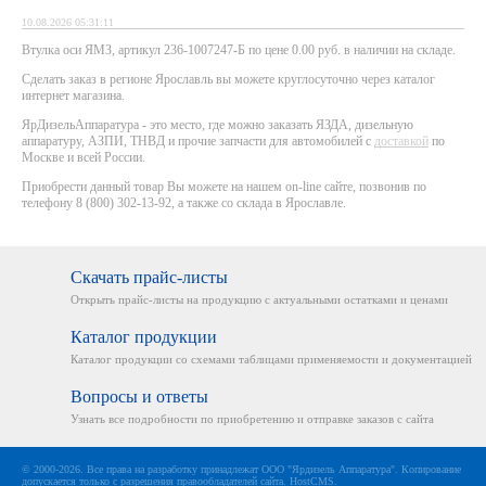
10.08.2026 05:31:11
Втулка оси ЯМЗ, артикул 236-1007247-Б по цене 0.00 руб. в наличии на складе.
Сделать заказ в регионе Ярославль вы можете круглосуточно через каталог
интернет магазина.
ЯрДизельАппаратура - это место, где можно заказать ЯЗДА, дизельную
аппаратуру, АЗПИ, ТНВД и прочие запчасти для автомобилей с
доставкой
по
Москве и всей России.
Приобрести данный товар Вы можете на нашем on-line сайте, позвонив по
телефону 8 (800) 302-13-92, а также со склада в Ярославле.
Скачать прайс-листы
Открыть прайс-листы на
продукцию с актуальными
остатками и ценами
Каталог продукции
Каталог продукции со схемами
таблицами применяемости
и документацией
Вопросы и ответы
Узнать все подробности
по приобретению и отправке
заказов с сайта
© 2000-2026. Все права на разработку принадлежат ООО "Ярдизель Аппаратура". Копирование
допускается только с разрешения правообладателей сайта.
HostCMS
.