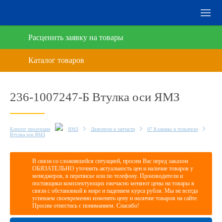
Расценить заявку на товары
236-1007247-Б Втулка оси ЯМЗ
Каталог продукции
ЯМЗ
Двигатели и запчасти
07 Клапаны и толкатели
Втулка оси ЯМЗ
В связи со сложившейся ситуацией, просим Вас перед заказом
ОБЯЗАТЕЛЬНО уточнять актуальность цен и наличие товаров у
менеджеров, в переписке или по телефону. Производители и
поставщики комплектующих ежечасно меняют цены на товары в
связи с обстановкой в мире и падением курса рубля. Мы не всегда
успеваем своевременно изменить цену и наличие товаров на сайте.
Просим отнестись с пониманием. Спасибо!