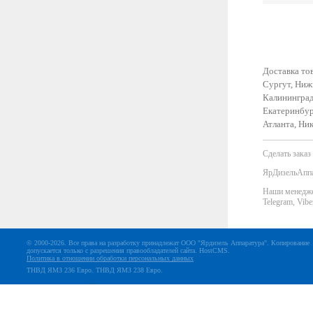
Доставка то
Сургут, Нижн
Калининград
Екатеринбур
Атланта, Ник
Сделать заказ
ЯрДизельАппар
Наши менеджер
Telegram, Vib
© 2000-2026. Все права на разработку принадлежат ООО "Ярдизель Аппаратура". Копирование
допускается только с разрешения правообладателей сайта.
HostCMS
.
Политика в отношении обработки персональных данных
ТНВД ЯМЗ 236 Евро
.
ТНВД ЯМЗ 238 Евро
.
МЫ ИСПОЛЬЗУЕМ ФАЙЛЫ COOKIE
Чтобы улучшить работу сайта и предоставить Вам больше возможностей мы 
Продолжая использовать сайт вы соглашаетесь с
условиями использования
ф