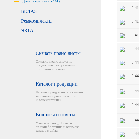
Дизель прочее (6224)
0 4
БЕЛАЗ
Ремкомплекты
0 4
ЯЗТА
0 4
0 4
Скачать прайс-листы
Открыть прайс-листы на
0 4
продукцию с актуальными
остатками и ценами
0 4
Каталог продукции
0 4
Каталог продукции со схемами
таблицами применяемости
и документацией
0 4
Вопросы и ответы
0 4
Узнать все подробности
по приобретению и отправке
заказов с сайта
0 4