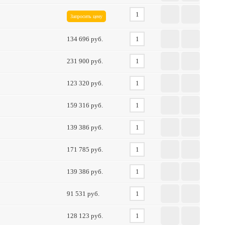
Запросить цену
134 696
231 900
123 320
159 316
139 386
171 785
139 386
91 531
128 123