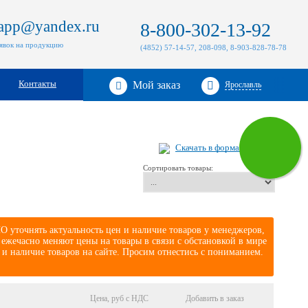
zapp@yandex.ru
8-800-302-13-92
аявок на продукцию
(4852) 57-14-57, 208-098, 8-903-828-78-78
Контакты
Мой заказ
Ярославль
Скачать в формате xls
Сортировать товары:
 уточнять актуальность цен и наличие товаров у менеджеров,
жечасно меняют цены на товары в связи с обстановкой в мире
 и наличие товаров на сайте. Просим отнестись с пониманием.
Цена, руб с НДС
Добавить в заказ