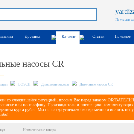
yardi
Почта для з
омпании
Доставка
Статьи
Полезное
Каталог
льные насосы CR
укции
BOSCH
Дизельные насосы
Дизельные насосы CR
язи со сложившейся ситуацией, просим Вас перед заказом ОБЯЗАТЕЛЬНО
реписке или по телефону. Производители и поставщики комплектующих е
дением курса рубля. Мы не всегда успеваем своевременно изменить цену
сибо!
кул
Наименование товара