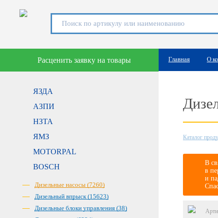
Главная
О к
Расценить заявку на товары
ЯЗДА
Дизе
АЗПИ
НЗТА
ЯМЗ
Каталог прод
MOTORPAL
В св
BOSCH
в пе
и па
Дизельные насосы (7260)
Спа
Дизельный впрыск (15623)
Дизельные блоки управления (38)
Арти