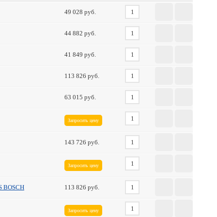
49 028
44 882
41 849
113 826
63 015
Запросить цену
143 726
Запросить цену
6S BOSCH
113 826
Запросить цену