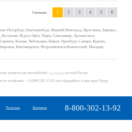
1
2
3
4
5
6
Страницы:
кт-Петербург, Екатеринбург, Нижний Новгород, Ярославль, Барнаул,
, Кострома, Курск, Орёл, Тверь, Сыктывкар, Архангельск,
Саранск, Казань, Чебоксары, Киров, Оренбург, Самара, Курган,
абаровск, Благовещенск, Петропавловск-Камчатский, Магадан,
очие запчасти для автомобилей с
доставкой
по всей России.
 по телефонам — 8 (800) 302-13-92 или обращайтесь к нам через Skype,
8-800-302-13-92
Полезное
Контакты