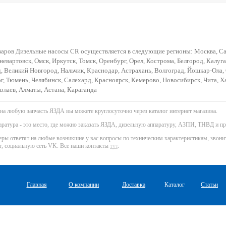
варов Дизельные насосы CR осуществляется в следующие регионы: Москва, Сан
евартовск, Омск, Иркутск, Томск, Оренбург, Орел, Кострома, Белгород, Калуга
, Великий Новгород, Нальчик, Краснодар, Астрахань, Волгоград, Йошкар-Ола, 
г, Тюмень, Челябинск, Салехард, Красноярск, Кемерово, Новосибирск, Чита, Х
олаев, Алматы, Астана, Караганда
 на любую запчасть ЯЗДА вы можете круглосуточно через каталог интернет магазина.
атура - это место, где можно заказать ЯЗДА, дизельную аппаратуру, АЗПИ, ТНВД и пр
ы ответят на любые возникшие у вас вопросы по техническим характеристикам, звоните
er, социальную сеть VK. Все наши контакты
тут
.
Главная
О компании
Доставка
Каталог
Статьи
используем файлы cookie.
айлов cookie.