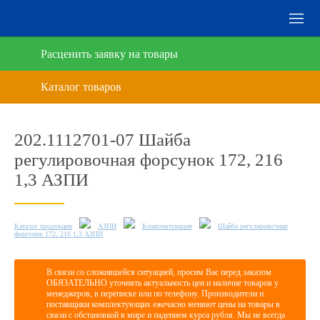
Расценить заявку на товары
202.1112701-07 Шайба
регулировочная форсунок 172, 216
1,3 АЗПИ
Каталог продукции
АЗПИ
Комплектующие
Шайба регулировочная
форсунок 172, 216 1,3 АЗПИ
В связи со сложившейся ситуацией, просим Вас перед заказом
ОБЯЗАТЕЛЬНО уточнять актуальность цен и наличие товаров у
менеджеров, в переписке или по телефону. Производители и
поставщики комплектующих ежечасно меняют цены на товары в
связи с обстановкой в мире и падением курса рубля. Мы не всегда