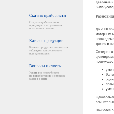
давление и
была усове
Скачать прайс-листы
Разновид
Открыть прайс-листы на
продукцию с актуальными
остатками и ценами
До 2000 пр
моторным м
необходимо
Каталог продукции
трение и н
Каталог продукции со схемами
таблицами применяемости
Сегодня на
и документацией
цилиндрами
преимущест
Вопросы и ответы
умен
Узнать все подробности
боль
по приобретению и отправке
заказов с сайта
один
повы
умен
Одновреме
сомнительн
Наиболее с