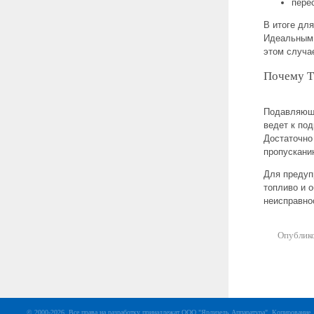
пере
В итоге дл
Идеальным 
этом случа
Почему Т
Подавляюще
ведет к по
Достаточно
пропускани
Для предуп
топливо и 
неисправнос
Опублико
© 2000-2026. Все права на разработку принадлежат ООО "Ярдизель Аппаратура". Копирование