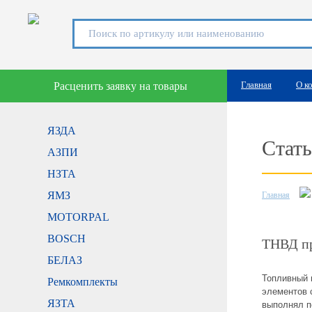
Главная
О к
Расценить заявку на товары
ЯЗДА
Стать
АЗПИ
НЗТА
ЯМЗ
Главная
MOTORPAL
BOSCH
ТНВД пр
БЕЛАЗ
Топливный 
Ремкомплекты
элементов 
ЯЗТА
выполнял п