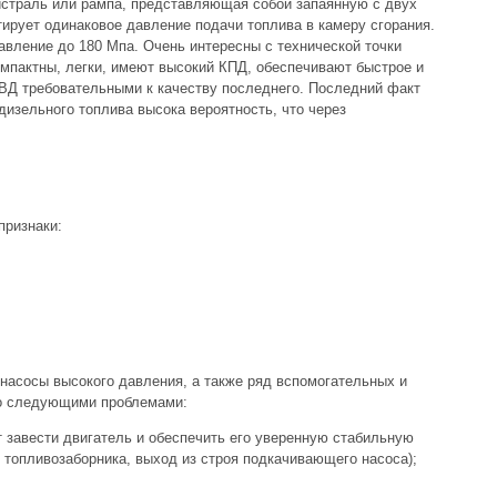
истраль или рампа, представляющая собой запаянную с двух
тирует одинаковое давление подачи топлива в камеру сгорания.
вление до 180 Мпа. Очень интересны с технической точки
омпактны, легки, имеют высокий КПД, обеспечивают быстрое и
НВД требовательными к качеству последнего. Последний факт
дизельного топлива высока вероятность, что через
признаки:
 насосы высокого давления, а также ряд вспомогательных и
со следующими проблемами:
 завести двигатель и обеспечить его уверенную стабильную
е топливозаборника, выход из строя подкачивающего насоса);