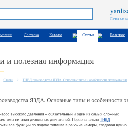
yardi
Почта для з
омпании
Доставка
Каталог
Полезное
Статьи
и и полезная информация
Статьи
ТНВД производства ЯЗДА. Основные типы и особенности эксплуатации
оизводства ЯЗДА. Основные типы и особенности э
насос высокого давления – обязательный и один из самых сложных
системы питания дизельных двигателей. Первоначально
ТНВД
очти все функции по подаче топлива в рабочие камеры, создавая нужно