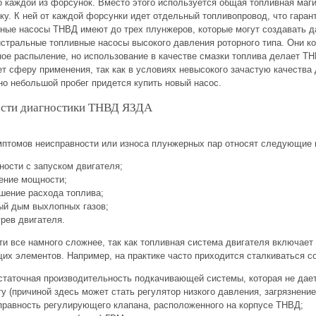
о каждой из форсунок. Вместо этого используется общая топливная маг
бку. К ней от каждой форсунки идет отдельный топливопровод, что гаран
ные насосы ТНВД имеют до трех плунжеров, которые могут создавать да
истральные топливные насосы высокого давления роторного типа. Они к
ое распыление, но использование в качестве смазки топлива делает Т
ет сферу применения, так как в условиях невысокого зачастую качества 
но небольшой пробег придется купить новый насос.
сти диагностики ТНВД ЯЗДА
мптомов неисправности или износа плунжерных пар относят следующие 
ности с запуском двигателя;
ение мощности;
шение расхода топлива;
ый дым выхлопных газов;
грев двигателя.
ти все намного сложнее, так как топливная система двигателя включает
их элементов. Например, на практике часто приходится сталкиваться 
статочная производительность подкачивающей системы, которая не дает
ту (причиной здесь может стать регулятор низкого давления, загрязнени
правность регулирующего клапана, расположенного на корпусе ТНВД;