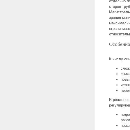
отдельно п
сторон тру
Магистраль
зрения маг
максимальн
ограничива
относитель
Особенно
К числу си
слож
сниж
повы
черн
пере
В реальнос
регулирующ
недо
рабо
неис