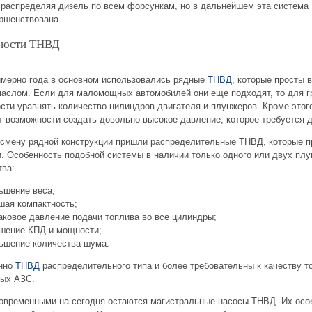
 распределяя дизель по всем форсункам, но в дальнейшем эта система
ршенствована.
ности ТНВД
имерно года в основном использовались рядные
ТНВД
, которые просты 
аслом. Если для маломощных автомобилей они еще подходят, то для гр
сти уравнять количество цилиндров двигателя и плунжеров. Кроме этог
ет возможности создать довольно высокое давление, которое требуется
 смену рядной конструкции пришли распределительные ТНВД, которые п
. Особенность подобной системы в наличии только одного или двух плу
ва:
ьшение веса;
шая компактность;
аковое давление подачи топлива во все цилиндры;
шение КПД и мощности;
ьшение количества шума.
нно
ТНВД
распределительного типа и более требовательны к качеству то
ых АЗС.
овременными на сегодня остаются магистральные насосы ТНВД. Их особ