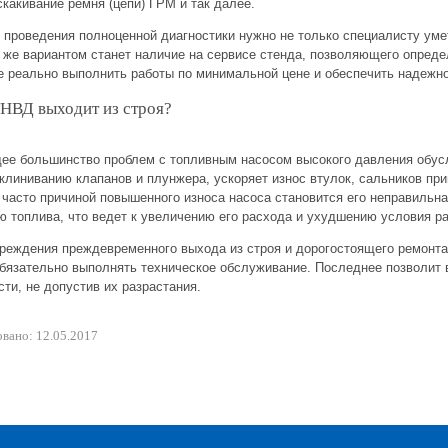
скакивание ремня (цепи) ГРМ и так далее.
я проведения полноценной диагностики нужно не только специалисту уме
же вариантом станет наличие на сервисе стенда, позволяющего опреде
е реально выполнить работы по минимальной цене и обеспечить надежн
НВД выходит из строя?
е большинство проблем с топливным насосом высокого давления обусло
дклиниванию клапанов и плунжера, ускоряет износ втулок, сальников пр
 часто причиной повышенного износа насоса становится его неправильна
ю топлива, что ведет к увеличению его расхода и ухудшению условия р
реждения преждевременного выхода из строя и дорогостоящего ремонта
обязательно выполнять техническое обслуживание. Последнее позволит 
ти, не допустив их разрастания.
вано: 12.05.2017