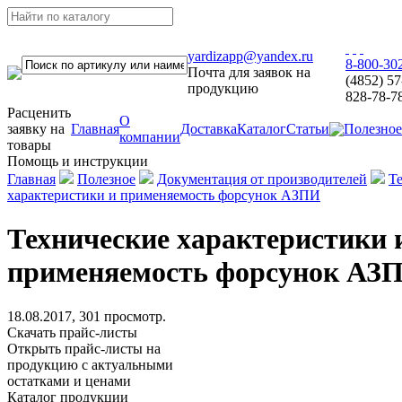
yardizapp@yandex.ru
8-800-30
Почта для заявок на
(4852) 57
продукцию
828-78-7
Расценить
О
заявку на
Главная
Доставка
Каталог
Статьи
Полезное
компании
товары
Помощь и инструкции
Главная
Полезное
Документация от производителей
Т
характеристики и применяемость форсунок АЗПИ
Технические характеристики 
применяемость форсунок АЗ
18.08.2017, 301 просмотр.
Скачать прайс-листы
Открыть прайс-листы на
продукцию с актуальными
остатками и ценами
Каталог продукции