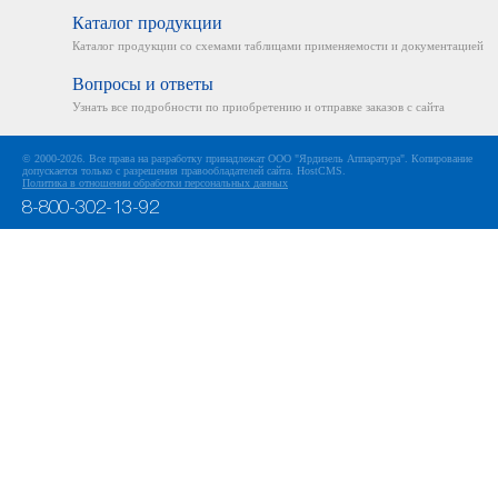
Каталог продукции
Каталог продукции со схемами
таблицами применяемости
и документацией
Вопросы и ответы
Узнать все подробности
по приобретению и отправке
заказов с сайта
© 2000-2026. Все права на разработку принадлежат ООО "Ярдизель Аппаратура". Копирование
допускается только с разрешения правообладателей сайта.
HostCMS
.
Политика в отношении обработки персональных данных
8-800-302-13-92