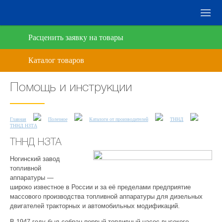
Расценить заявку на товары
Помощь и инструкции
Главная
Полезное
Каталоги от производителей
ТННД
ТННД НЗТА
ТННД НЗТА
Ногинский завод
топливной
аппаратуры —
широко известное в России и за её пределами предприятие
массового производства топливной аппаратуры для дизельных
двигателей тракторных и автомобильных модификаций.
В 1947 году был собран первый топливный насос высокого