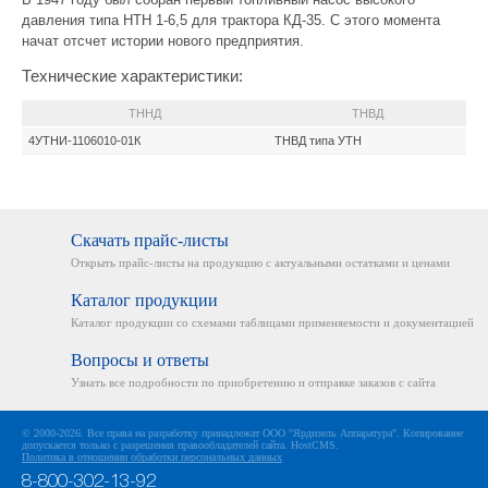
давления типа НТН 1-6,5 для трактора КД-35. С этого момента
начат отсчет истории нового предприятия.
Технические характеристики:
ТННД
ТНВД
4УТНИ-1106010-01К
ТНВД типа УТН
Скачать прайс-листы
Открыть прайс-листы на
продукцию с актуальными
остатками и ценами
Каталог продукции
Каталог продукции со схемами
таблицами применяемости
и документацией
Вопросы и ответы
Узнать все подробности
по приобретению и отправке
заказов с сайта
© 2000-2026. Все права на разработку принадлежат ООО "Ярдизель Аппаратура". Копирование
допускается только с разрешения правообладателей сайта.
HostCMS
.
Политика в отношении обработки персональных данных
8-800-302-13-92