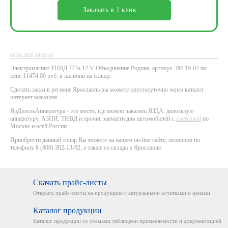
Заказать в 1 клик
06.08.2026 18:05:16
Электромагнит ТНВД 773э 12 V Объединение Родина, артикул ЭМ 19-02 по
цене 11474.00 руб. в наличии на складе.
Сделать заказ в регионе Ярославль вы можете круглосуточно через каталог
интернет магазина.
ЯрДизельАппаратура - это место, где можно заказать ЯЗДА, дизельную
аппаратуру, АЗПИ, ТНВД и прочие запчасти для автомобилей с
доставкой
по
Москве и всей России.
Приобрести данный товар Вы можете на нашем on-line сайте, позвонив по
телефону 8 (800) 302-13-92, а также со склада в Ярославле.
Скачать прайс-листы
Открыть прайс-листы на
продукцию с актуальными
остатками и ценами
Каталог продукции
Каталог продукции со схемами
таблицами применяемости
и документацией