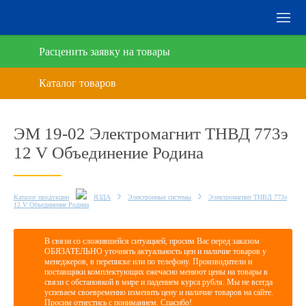
Расценить заявку на товары
ЭМ 19-02 Электромагнит ТНВД 773э
12 V Объединение Родина
Каталог продукции
ЯЗДА
Электронные системы
Электромагнит ТНВД 773э
12 V Объединение Родина
В связи со сложившейся ситуацией, просим Вас перед заказом
ОБЯЗАТЕЛЬНО уточнять актуальность цен и наличие товаров у
менеджеров, в переписке или по телефону. Производители и
поставщики комплектующих ежечасно меняют цены на товары в
связи с обстановкой в мире и падением курса рубля. Мы не всегда
успеваем своевременно изменить цену и наличие товаров на сайте.
Просим отнестись с пониманием. Спасибо!